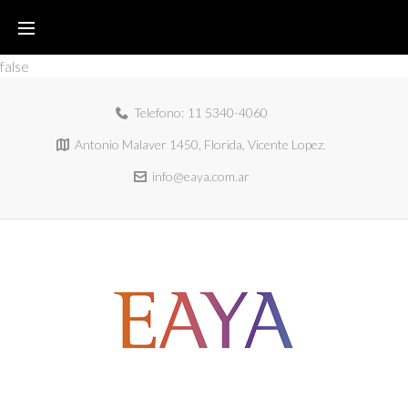
false
Telefono:
11 5340-4060
Antonio Malaver 1450, Florida, Vicente Lopez.
info@eaya.com.ar