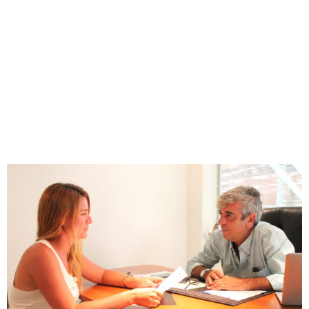
Inicio
Servicios
¿Quienes somos?
Campus EAyA
Contacto
Intranet
PBO
Sumate